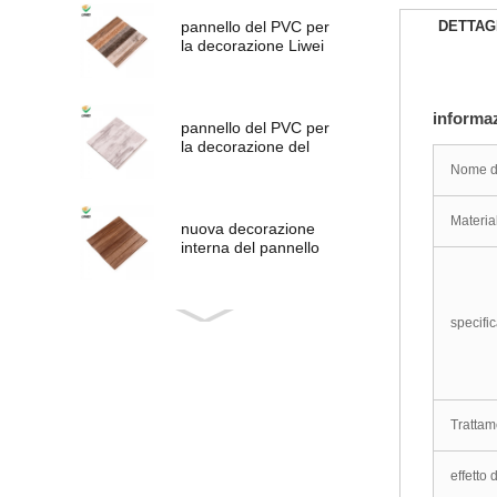
pannello del PVC per
DETTAG
la decorazione Liwei
informaz
pannello del PVC per
la decorazione del
soffitto
Nome de
Materia
nuova decorazione
interna del pannello
del PVC in legno
specific
nuovo pannello PVC
di disegno
Trattam
PVC PANNELLO
effetto 