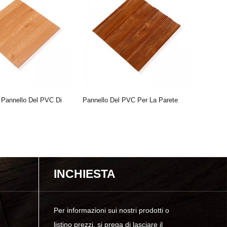
l Pannello Del PVC Di
Pannello Del PVC Per La Parete
Pannello
Con Alta 
INCHIESTA
Per informazioni sui nostri prodotti o
listino prezzi, si prega di lasciare il