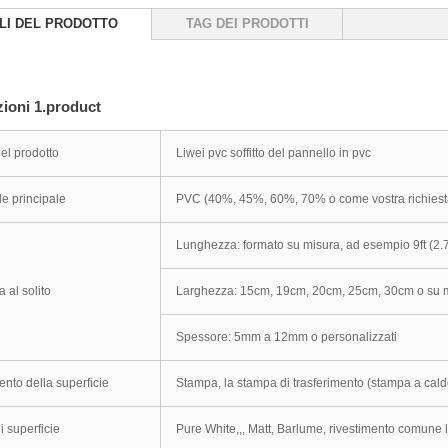
LI DEL PRODOTTO
TAG DEI PRODOTTI
ioni 1.product
l prodotto
Liwei pvc soffitto del pannello in pvc
le principale
PVC (40%, 45%, 60%, 70% o come vostra richiesta
Lunghezza: formato su misura, ad esempio 9ft (2.7
a al solito
Larghezza: 15cm, 19cm, 20cm, 25cm, 30cm o su 
Spessore: 5mm a 12mm o personalizzati
ento della superficie
Stampa, la stampa di trasferimento (stampa a cald
di superficie
Pure White,,, Matt, Barlume, rivestimento comune lu