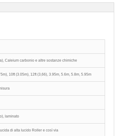
), Caleium carbonio e altre sostanze chimiche
5m), 10ft (3.05m), 12ft (3,66), 3.95m, 5.6m, 5.8m, 5.95m
misura
o), laminato
cida di alta lucido Roller e così via