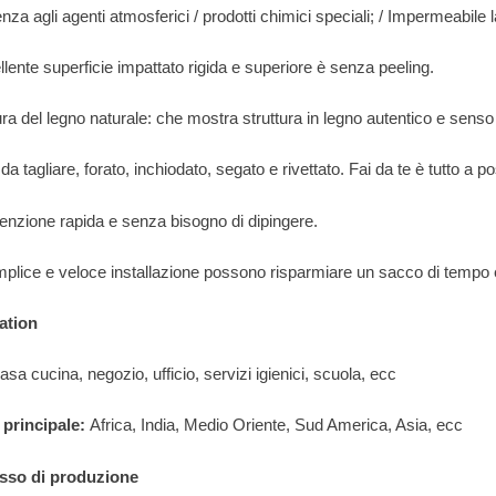
enza agli agenti atmosferici / prodotti chimici speciali; / Impermeabile l
llente superficie impattato rigida e superiore è senza peeling.
ra del legno naturale: che mostra struttura in legno autentico e senso 
 da tagliare, forato, inchiodato, segato e rivettato. Fai da te è tutto a po
enzione rapida e senza bisogno di dipingere.
mplice e veloce installazione possono risparmiare un sacco di tempo 
ation
sa cucina, negozio, ufficio, servizi igienici, scuola, ecc
 principale:
Africa, India, Medio Oriente, Sud America, Asia, ecc
esso di produzione