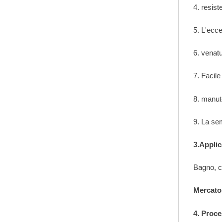
4. resist
5. L'ecce
6. venatu
7. Facile
8. manut
9. La se
3.Applic
Bagno, ca
Mercato
4. Proc