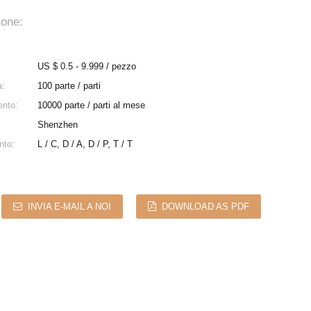
ione:
US $ 0.5 - 9.999 / pezzo
à:
100 parte / parti
ento:
10000 parte / parti al mese
Shenzhen
nto:
L / C, D / A, D / P, T / T
INVIA E-MAIL A NOI
DOWNLOAD AS PDF