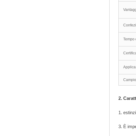
pannello del PVC
Vantag
flessibile
Confez
migliore del pannello
Tempo 
del PVC di vendita
Certific
Applica
Campi
2. Cara
1. estinz
3. È impe