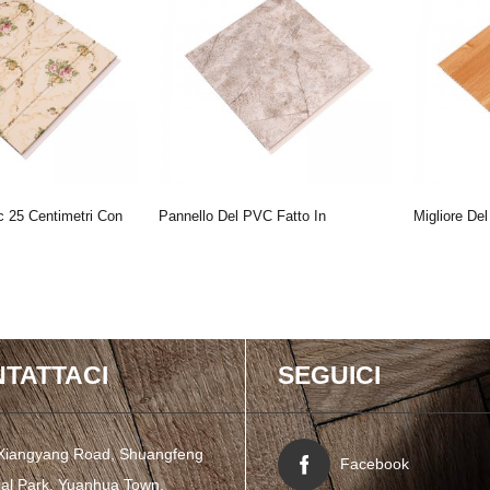
c 25 Centimetri Con
Pannello Del PVC Fatto In
Migliore De
Vita Lungo Decora
Porcellana
Vendita
TATTACI
SEGUICI
Xiangyang Road, Shuangfeng
Facebook
ial Park, Yuanhua Town,