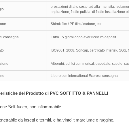
prestazioni di alto costo, ad alta intensità, isolam
gio
aspirazione, facile pulizia, di facile installazione et
ione
Shirnk film / PE film / cartone, ecc
di consegna
Entro 15 giorni dopo aver ricevuto deposit
ato
ISO9001: 2008, Soncap, certificato Intertek, SGS,
zione
Alberghi, edifici commerical, ospedale, scuole, cuc
one
Libero con International Express consegna
tteristiche del Prodotto di PVC SOFFITTO & PANNELLI
ione Self-fuoco, non infiammabile.
netrabile da insetti o termiti, e ha vinto' t marciume o ruggine.