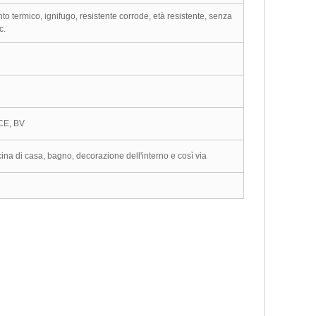
ento termico, ignifugo, resistente corrode, età resistente, senza
c.
 CE, BV
ina di casa, bagno, decorazione dell'interno e così via