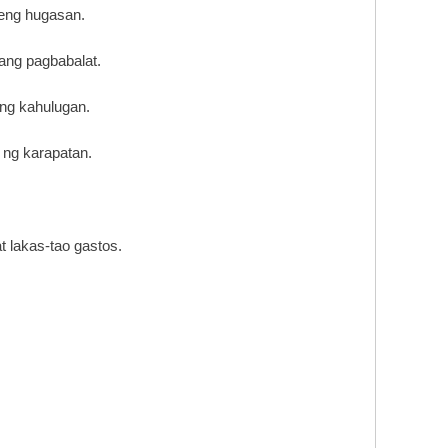
deng hugasan.
ang pagbabalat.
ong kahulugan.
t ng karapatan.
t lakas-tao gastos.