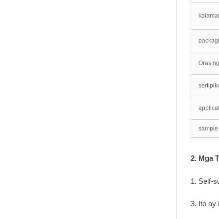
may kakayahang
kalama
umangkop PVC
panel
packag
pinakamabentang
Oras ng
PVC panel
sertipik
applica
sample
2. Mga 
1. Self-
3. Ito a