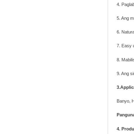
4. Pagla
5. Ang m
6. Natur
7. Easy u
8. Mabili
9. Ang s
3.Applic
Banyo, H
Panguna
4. Prod