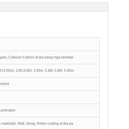
gan), Caleium Carbon at iba pang mga kemikal
ft (3.05m), 12ft (3.66), 3.95m, 5.6M, 5.8M, 5.95m
mized
 Laminated
kintab, Matt, Sinag, Roller coating at iba pa