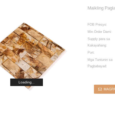
Maikling Pagl
FOB Presyo:
Min.Order Dami:
Supply para sa
Kakayahang:
Port:
Mga Tuntunin sa
Pagbabayad:
Loading...
MAGPA