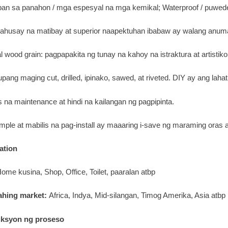
ban sa panahon / mga espesyal na mga kemikal; Waterproof / puwe
ahusay na matibay at superior naapektuhan ibabaw ay walang anum
al wood grain: pagpapakita ng tunay na kahoy na istraktura at artistik
pang maging cut, drilled, ipinako, sawed, at riveted. DIY ay ang laha
s na maintenance at hindi na kailangan ng pagpipinta.
imple at mabilis na pag-install ay maaaring i-save ng maraming oras a
ation
ome kusina, Shop, Office, Toilet, paaralan atbp
hing market:
Africa, Indya, Mid-silangan, Timog Amerika, Asia atbp
uksyon ng proseso