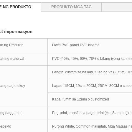
E NG PRODUKTO
PRODUKTO MGA TAG
ct impormasyon
an ng Produkto
Liwei PVC panel PVC kisame
ahing materyal
PVC (40%, 45%, 60%, 70% o bilang iyong kahilin
Length: customize na laki, tulad ng 9ft (2.75m), 10
wang pagtutukoy
Lapad: 15CM, 19cm, 20CM, 25CM, 30CM o custo
Kapal: 5mm sa 12mm o customized
 ng paggamot
Pag-print, transfer sa pagpi-print (Hot Stamping),
 epekto
Purong White, Common makintab, Mga Mataas na ma