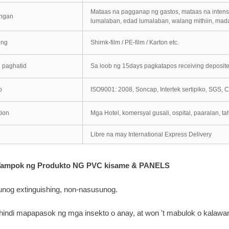
Mataas na pagganap ng gastos, mataas na intensit
ngan
lumalaban, edad lumalaban, walang mithiin, madali
ing
Shirnk-film / PE-film / Karton etc.
 paghatid
Sa loob ng 15days pagkatapos receiving deposit
o
ISO9001: 2008, Soncap, Intertek sertipiko, SGS, 
tion
Mga Hotel, komersyal gusali, ospital, paaralan, t
Libre na may International Express Delivery
Tampok ng Produkto NG PVC kisame & PANELS
sunog extinguishing, non-nasusunog.
y hindi mapapasok ng mga insekto o anay, at won 't mabulok o kalawa