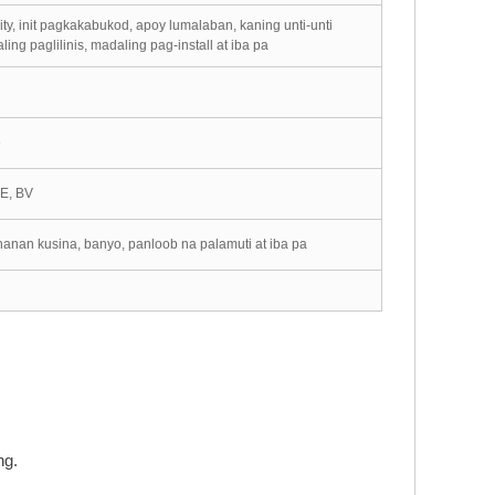
y, init pagkakabukod, apoy lumalaban, kaning unti-unti
ng paglilinis, madaling pag-install at iba pa
e
CE, BV
ahanan kusina, banyo, panloob na palamuti at iba pa
ng.