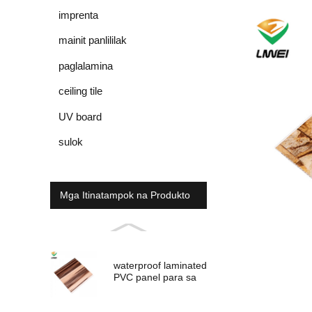
imprenta
mainit panlililak
paglalamina
ceiling tile
UV board
sulok
Mga Itinatampok na Produkto
waterproof laminated
PVC panel para sa
panloob na
dekorasyon