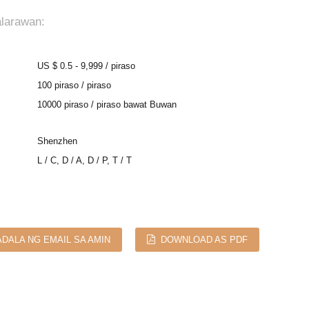
alarawan:
US $ 0.5 - 9,999 / piraso
100 piraso / piraso
10000 piraso / piraso bawat Buwan
Shenzhen
L / C, D / A, D / P, T / T
DALA NG EMAIL SA AMIN
DOWNLOAD AS PDF