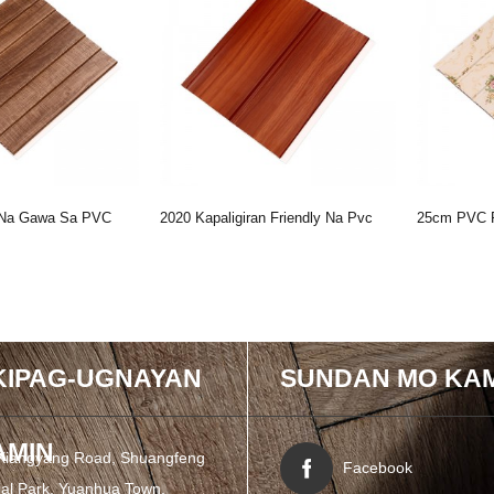
 Na Gawa Sa PVC
2020 Kapaligiran Friendly Na Pvc
25cm PVC 
Decoration
Panel Sa Asya Market
Mahabang B
Decora ...
IPAG-UGNAYAN
SUNDAN MO KAM
AMIN
Xiangyang Road, Shuangfeng
Facebook
ial Park, Yuanhua Town,