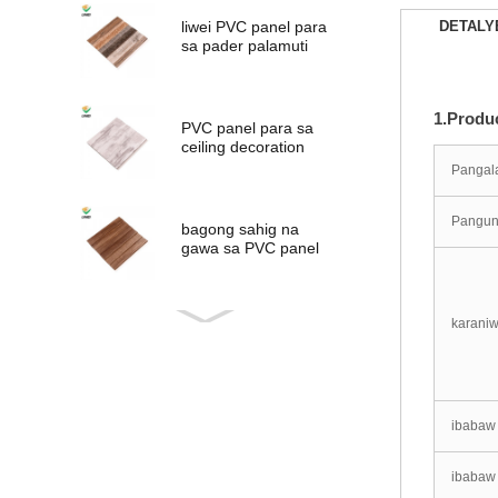
liwei PVC panel para
DETALY
sa pader palamuti
1.Produ
PVC panel para sa
ceiling decoration
Pangal
Pangun
bagong sahig na
gawa sa PVC panel
interior decoration
karani
bagong disenyo PVC
panel
ibabaw
PVC PANEL
ibabaw