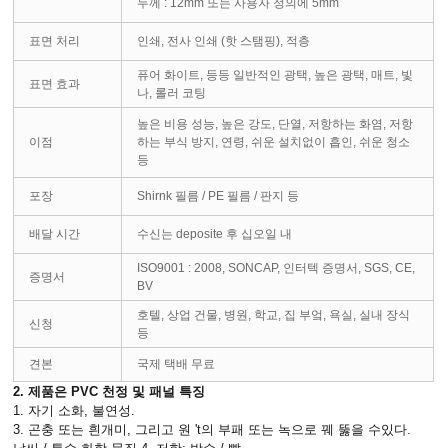
두께 : 12mm 또는 사용자 정의에 5mm
표면 처리
인쇄, 전사 인쇄 (핫 스탬핑), 적층
퓨어 화이트, 등등 일반적인 광택, 높은 광택, 매트, 빛
표면 효과
나, 롤러 코팅
높은 비용 성능, 높은 강도, 단열, 저항하는 화염, 저항
이점
하는 부식 방지, 연령, 쉬운 설치없이 흡인, 쉬운 청소
등
포장
Shirnk 필름 / PE 필름 / 판지 등
배달 시간
수신는 deposite 후 십오일 내
ISO9001 : 2008, SONCAP, 인터텍 증명서, SGS, CE,
증명서
BV
호텔, 상업 건물, 병원, 학교, 집 부엌, 욕실, 실내 장식
신청
등
견본
국제 택배 무료
2. 제품은 PVC 천정 및 패널 특징
1. 자기 소화, 불연성.
3. 곤충 또는 흰개미, 그리고 원 't의 부패 또는 녹으로 꿰 뚫을 수있다.