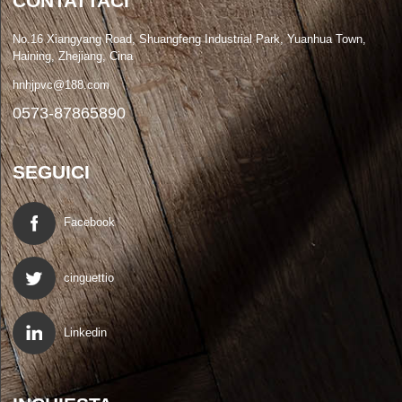
CONTATTACI
No.16 Xiangyang Road, Shuangfeng Industrial Park, Yuanhua Town,
Haining, Zhejiang, Cina
hnhjpvc@188.com
0573-87865890
SEGUICI
Facebook
cinguettio
Linkedin