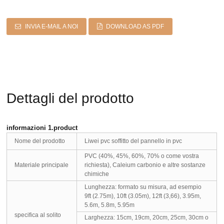
INVIA E-MAIL A NOI
DOWNLOAD AS PDF
Dettagli del prodotto
informazioni 1.product
Nome del prodotto
Liwei pvc soffitto del pannello in pvc
PVC (40%, 45%, 60%, 70% o come vostra
Materiale principale
richiesta), Caleium carbonio e altre sostanze
chimiche
Lunghezza: formato su misura, ad esempio
9ft (2.75m), 10ft (3.05m), 12ft (3,66), 3.95m,
5.6m, 5.8m, 5.95m
specifica al solito
Larghezza: 15cm, 19cm, 20cm, 25cm, 30cm o