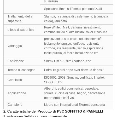
su misura
Spessore: 5mm a 12mm o personalizzati
Trattamento della
Stampa, la stampa di trasferimento (stampa a
superficie
caldo), laminato
Pure White,,, Matt, Barlume, rivestimento
effetto di superficie
comune lucida di alta lucido Roller e così via
prestazioni di alto costo, ad alta intensità,
isolamento termico, ignifugo, resistente
Vantaggio
corrode, età resistente, senza aspirazione,
facile pulizia, di facile installazione etc.
Confezione
Shirnk film / PE film / cartone, ecc
Tempo di consegna
Entro 15 giorni dopo aver ricevuto deposit
ISO9001: 2008, Soncap, certificato Intertek,
Certificato
SGS, CE, BV
Alberghi, edifici commerical, ospedale,
Applicazione
scuole, cucina di casa, bagno, decorazione
dell'interno e così via
Campione
Libero con International Express consegna
2. Caratteristiche del Prodotto di PVC SOFFITTO & PANNELLI
1. estinzione Self-fuoco, non infiammabile.