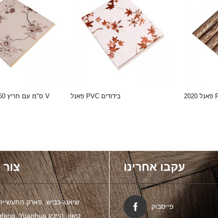
פאנל PVC בידודים
פאנל קיר PVC 60 ס"מ עם חריץ V
עקבו אחרינו
צור 
פייסבוק
Shuangfeng, Yuanhua טאו