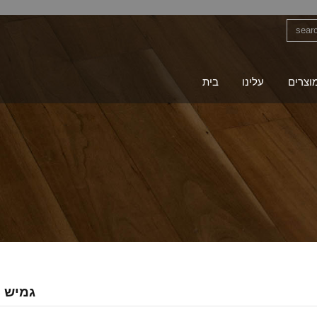
וצרים
עלינו
בית
פאנל PVC גמיש