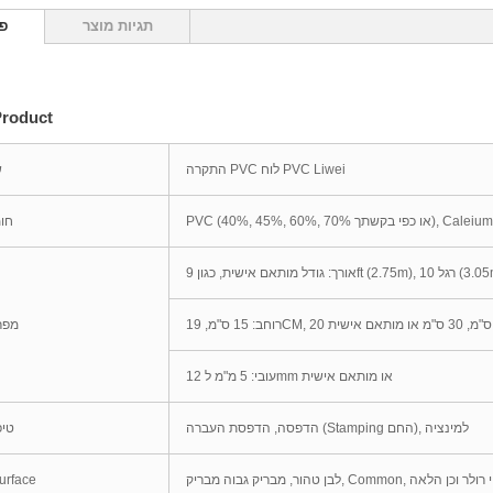
תגיות מוצר
פ
מידע 1.oduct
התקרה PVC לוח PVC Liwei
ש
חומ
3
מפר
עובי: 5 מ"מ ל 12mm או מותאם אישית
הדפסה, הדפסת העברה (Stamping החם), למינציה
טיפ
C, האט, זוהר, ציפוי רולר וכן הלאה
אפקט face