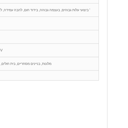
ביצועי עלות גבוהים, בעצמה גבוהה, בידוד חום, להבה עמידה, לשיתוק עמיד, גיל עמיד, אין שאיפה, ניקוי קל, קל התקנה וכו '
ncap
מלונות, בניינים מסחריים, בית חולים