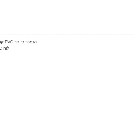
פאנל PVC הנמכר ביותר
קו
PVC לוח