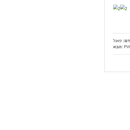
דם:
הבא: