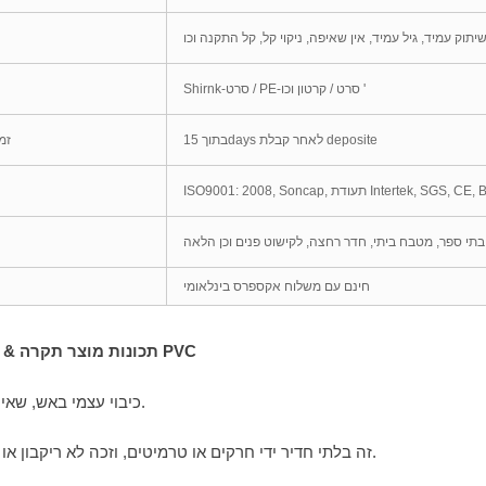
Shirnk-סרט / PE-סרט / קרטון וכו '
בתוך 15days לאחר קבלת deposite
זמ
ISO9001: 2008, So, תעודת Intertek, SGS, CE, BV
, בתי ספר, מטבח ביתי, חדר רחצה, לקישוט פנים וכן הלאה
חינם עם משלוח אקספרס בינלאומי
2. תכונות מוצר תקרה & לוחות PVC
1. כיבוי עצמי באש, שאינו דליק.
3. זה בלתי חדיר ידי חרקים או טרמיטים, וזכה לא ריקבון או חלודה.