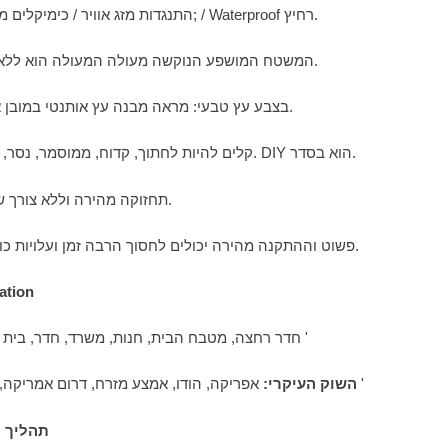
4. התנגדות מזג אוויר / כימיקלים מיוחדים; / Waterproof רחיץ.
5. המשטח המושפע הנוקשה מעולה המעולה הוא ללא קילוף.
6. בצבע עץ טבעי: מראה מבנה עץ אותנטי במובן אמנותי.
7. קלים להיות לחתוך, קדוח, ממוסמר, נסר, ומרתק. DIY הוא בסדר.
8. תחזוקה מהירה וללא צורך של ציור.
9. פשוט וההתקנה מהירה יכולים לחסוך הרבה זמן ועלויות כוח אדם.
ation
חדר רחצה, מטבח הבית, חנות, משרד, חדר, בית הספר וכו '
אפריקה, הודו, אמצע מזרח, דרום אמריקה, אסיה וכו '
השוק העיקרי:
4. תהליך 