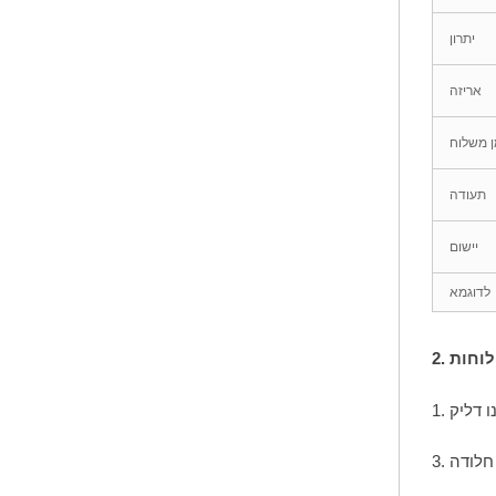
יתרון
פאנל PVC גמיש
אריזה
פאנל PVC הנמכר
ן משלוח
ביותר
תעודה
יישום
לדוגמא