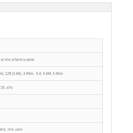
PVC (40%, 45%, 60%, 70% או כפי בקשתך), Caleium פחמן וכימיקלים אחרים
אורך: גודל מותאם אישית, כגון 9ft (2.75m), 10 רגל (.05m), 12ft (3.66), 3.95m, -5.6, 5.8M, 5.95m
רוחב: 15 ס"מ, 19CM, 20 ס"מ, 25 ס"מ, 30 ס"מ או מותאם אישית
לבן טהור, מבריק גבוה מבריק, ommon