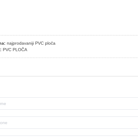
na:
najprodavaniji PVC ploča
a:
PVC PLOČA