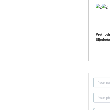
Prethod
Sljedeć