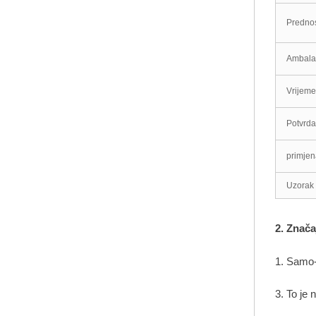
Predno
fleksibilni PVC ploča
Ambala
najprodavaniji PVC
Vrijeme
ploča
Potvrda
primjen
Uzorak
2. Znača
1. Samo-
3. To je 