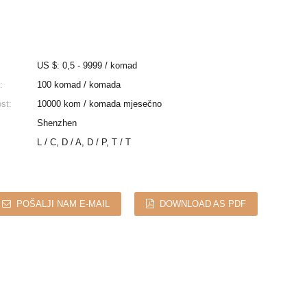
US $: 0,5 - 9999 / komad
:
100 komad / komada
st:
10000 kom / komada mjesečno
Shenzhen
L / C, D / A, D / P, T / T
POŠALJI NAM E-MAIL
DOWNLOAD AS PDF