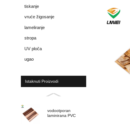
tiskanje
vruće žigosanje
lameliranje
stropa
UV ploča
ugao
Istaknuti Proizvodi
vodootporan
laminirana PVC
ploča za unutarnje
opremanje