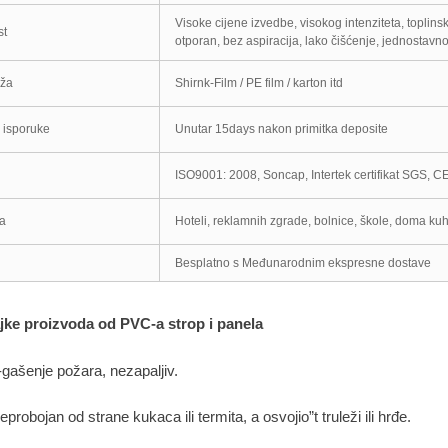
Visoke cijene izvedbe, visokog intenziteta, toplins
st
otporan, bez aspiracija, lako čišćenje, jednostavno 
ža
Shirnk-Film / PE film / karton itd
 isporuke
Unutar 15days nakon primitka deposite
ISO9001: 2008, Soncap, Intertek certifikat SGS, C
a
Hoteli, reklamnih zgrade, bolnice, škole, doma kuh
Besplatno s Međunarodnim ekspresne dostave
jke proizvoda od PVC-a strop i panela
gašenje požara, nezapaljiv.
neprobojan od strane kukaca ili termita, a osvojio”t truleži ili hrđe.