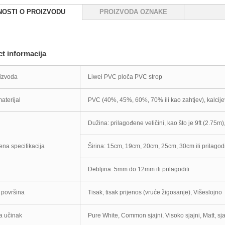
NOSTI O PROIZVODU
PROIZVODA OZNAKE
t informacija
izvoda
Liwei PVC ploča PVC strop
aterijal
PVC (40%, 45%, 60%, 70% ili kao zahtjev), kalcijev
Dužina: prilagođene veličini, kao što je 9ft (2.75m)
ena specifikacija
Širina: 15cm, 19cm, 20cm, 25cm, 30cm ili prilagodi
Debljina: 5mm do 12mm ili prilagoditi
 površina
Tisak, tisak prijenos (vruće žigosanje), Višeslojno
a učinak
Pure White, Common sjajni, Visoko sjajni, Matt, sjaj