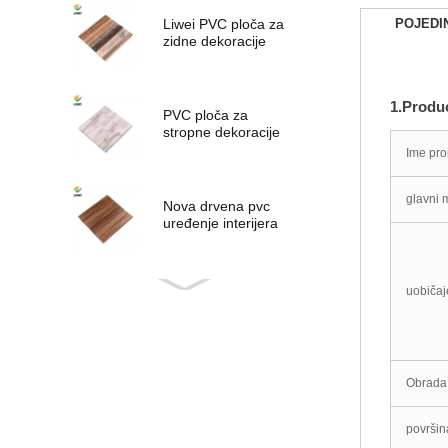
Liwei PVC ploča za
POJEDI
zidne dekoracije
1.Produc
PVC ploča za
stropne dekoracije
Ime pro
glavni m
Nova drvena pvc
uređenje interijera
ploče
uobičaj
Novi dizajn pvc ploča
Obrada
PVC PLOČA
površin