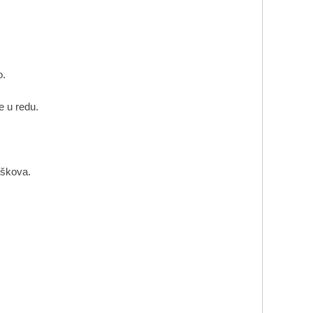
o.
e u redu.
oškova.