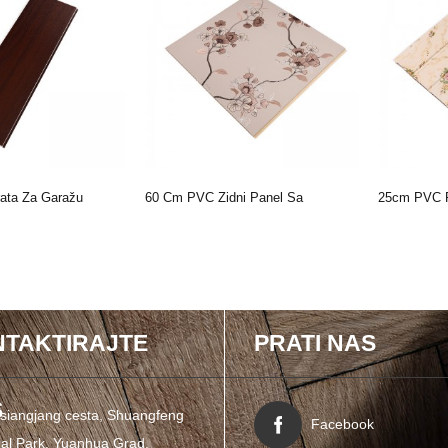
ata Za Garažu
60 Cm PVC Zidni Panel Sa
25cm PVC P
Utorom V
Vijekom Tr
Decora ...
TAKTIRAJTE
PRATI NAS
S
Ksiangjang cesta, Shuangfeng
Facebook
ial Park, Yuanhua Grad,