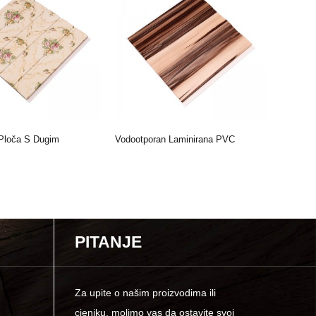
loča S Dugim
Vodootporan Laminirana PVC
Razumnu
ajanja Vremena House
Ploča Za Unutarnju Dekor ...
Visokom 
PITANJE
Za upite o našim proizvodima ili
cjeniku, molimo vas da ostavite svoj