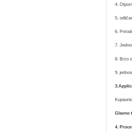
4. Otpor
5. odliča
6. Prirod
7. Jedno
8. Brzo 
9. jedno
3.Applic
Kupaonic
Glavno t
4. Proce