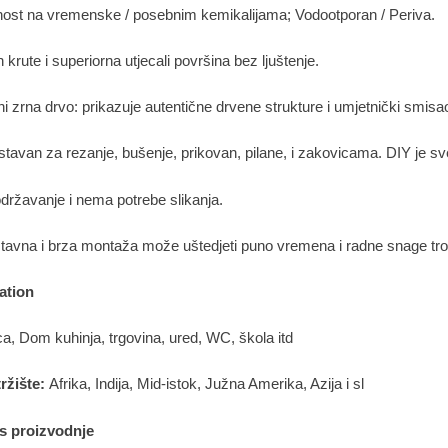
nost na vremenske / posebnim kemikalijama; Vodootporan / Periva.
n krute i superiorna utjecali površina bez ljuštenje.
ni zrna drvo: prikazuje autentične drvene strukture i umjetnički smisa
stavan za rezanje, bušenje, prikovan, pilane, i zakovicama. DIY je sv
održavanje i nema potrebe slikanja.
stavna i brza montaža može uštedjeti puno vremena i radne snage tr
ation
a, Dom kuhinja, trgovina, ured, WC, škola itd
ržište:
Afrika, Indija, Mid-istok, Južna Amerika, Azija i sl
s proizvodnje