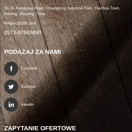
No.16 Xiangyang Road, Shuangfeng Industrial Park, Yuanhua Town,
Haining, Zhejiang, Chiny
hnhjpvc@188.com
0573-87865890
PODĄŻAJ ZA NAMI
Facebook
Świergot
linkedin
ZAPYTANIE OFERTOWE