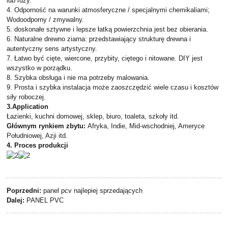
lub rdzy.
4. Odporność na warunki atmosferyczne / specjalnymi chemikaliami;
Wodoodporny / zmywalny.
5. doskonałe sztywne i lepsze łatką powierzchnia jest bez obierania.
6. Naturalne drewno ziarna: przedstawiający strukturę drewna i
autentyczny sens artystyczny.
7. Łatwo być cięte, wiercone, przybity, ciętego i nitowane. DIY jest
wszystko w porządku.
8. Szybka obsługa i nie ma potrzeby malowania.
9. Prosta i szybka instalacja może zaoszczędzić wiele czasu i kosztów
siły roboczej.
3.Application
Łazienki, kuchni domowej, sklep, biuro, toaleta, szkoły itd.
Głównym rynkiem zbytu:
Afryka, Indie, Mid-wschodniej, Ameryce
Południowej, Azji itd.
4. Proces produkcji
Poprzedni:
panel pcv najlepiej sprzedających
Dalej:
PANEL PVC