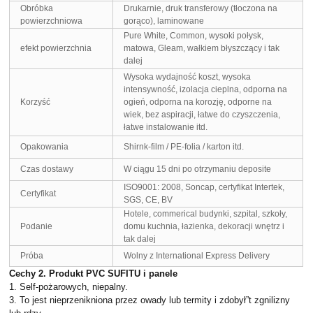
Obróbka
Drukarnie, druk transferowy (tłoczona na
powierzchniowa
gorąco), laminowane
Pure White, Common, wysoki połysk,
efekt powierzchnia
matowa, Gleam, wałkiem błyszczący i tak
dalej
Wysoka wydajność koszt, wysoka
intensywność, izolacja cieplna, odporna na
Korzyść
ogień, odporna na korozję, odporne na
wiek, bez aspiracji, łatwe do czyszczenia,
łatwe instalowanie itd.
Opakowania
Shirnk-film / PE-folia / karton itd.
Czas dostawy
W ciągu 15 dni po otrzymaniu deposite
ISO9001: 2008, Soncap, certyfikat Intertek,
Certyfikat
SGS, CE, BV
Hotele, commerical budynki, szpital, szkoły,
Podanie
domu kuchnia, łazienka, dekoracji wnętrz i
tak dalej
Próba
Wolny z International Express Delivery
Cechy 2. Produkt PVC SUFITU i panele
1. Self-pożarowych, niepalny.
3. To jest nieprzenikniona przez owady lub termity i zdobył”t zgnilizny