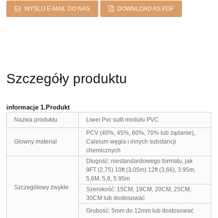
WYŚLIJ E-MAIL DO NAS
DOWNLOAD AS PDF
Szczegóły produktu
informacje 1.Produkt
Nazwa produktu
Liwei Pvc sufit modułu PVC
PCV (40%, 45%, 60%, 70% lub żądanie),
Glowny material
Caleium węgla i innych substancji
chemicznych
Długość: niestandardowego formatu, jak
9FT (2,75) 10ft (3.05m) 12ft (3,66), 3.95m,
5,6M, 5,8, 5.95m
Szczegółowy zwykle
Szerokość: 15CM, 19CM, 20CM, 25CM,
30CM lub dostosować
Grubość: 5mm do 12mm lub dostosować