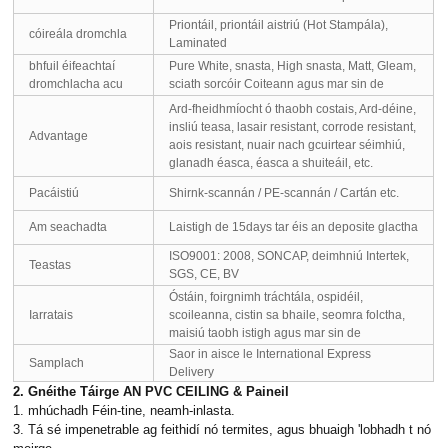
Priontáil, priontáil aistriú (Hot Stampála),
cóireála dromchla
Laminated
bhfuil éifeachtaí
Pure White, snasta, High snasta, Matt, Gleam,
dromchlacha acu
sciath sorcóir Coiteann agus mar sin de
Ard-fheidhmíocht ó thaobh costais, Ard-déine,
insliú teasa, lasair resistant, corrode resistant,
Advantage
aois resistant, nuair nach gcuirtear séimhiú,
glanadh éasca, éasca a shuiteáil, etc.
Pacáistiú
Shirnk-scannán / PE-scannán / Cartán etc.
Am seachadta
Laistigh de 15days tar éis an deposite glactha
ISO9001: 2008, SONCAP, deimhniú Intertek,
Teastas
SGS, CE, BV
Óstáin, foirgnimh tráchtála, ospidéil,
Iarratais
scoileanna, cistin sa bhaile, seomra folctha,
maisiú taobh istigh agus mar sin de
Saor in aisce le International Express
Samplach
Delivery
2. Gnéithe Táirge AN PVC CEILING & Paineil
1. mhúchadh Féin-tine, neamh-inlasta.
3. Tá sé impenetrable ag feithidí nó termites, agus bhuaigh 'lobhadh t nó