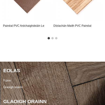
Painéal PVC Ardchaighdeáin Le
Díolachán Maith PVC Painéal
Níos Mó Ná 20 Bliain ...
Dearaí Saincheaptha Le Haghaidh
Pro ...
EOLAS
Fúinn
Glaoigh orainn
GLAOIGH ORAINN