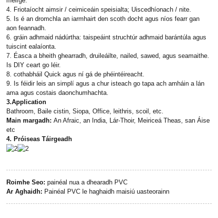
meirge.
4. Friotaíocht aimsir / ceimiceáin speisialta; Uiscedhíonach / nite.
5. Is é an dromchla an iarmhairt den scoth docht agus níos fearr gan
aon feannadh.
6. gráin adhmaid nádúrtha: taispeáint struchtúr adhmaid barántúla agus
tuiscint ealaíonta.
7. Éasca a bheith ghearradh, druileáilte, nailed, sawed, agus seamaithe.
Is DIY ceart go léir.
8. cothabháil Quick agus ní gá de phéintéireacht.
9. Is féidir leis an simplí agus a chur isteach go tapa ach amháin a lán
ama agus costais daonchumhachta.
3.Application
Bathroom, Baile cistin, Siopa, Office, leithris, scoil, etc.
Main margadh:
An Afraic, an India, Lár-Thoir, Meiriceá Theas, san Áise
etc
4. Próiseas Táirgeadh
Roimhe Seo:
painéal nua a dhearadh PVC
Ar Aghaidh:
Painéal PVC le haghaidh maisiú uasteorainn