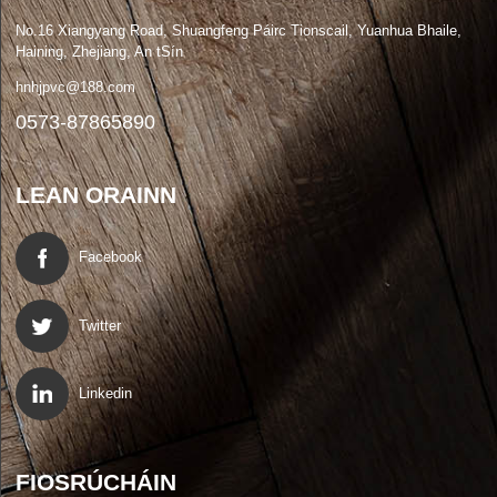
No.16 Xiangyang Road, Shuangfeng Páirc Tionscail, Yuanhua Bhaile,
Haining, Zhejiang, An tSín
hnhjpvc@188.com
0573-87865890
LEAN ORAINN
Facebook
Twitter
Linkedin
FIOSRÚCHÁIN