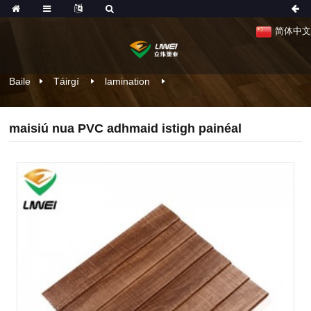
简体中文
Baile
Táirgí
lamination
maisiú nua PVC adhmaid istigh painéal