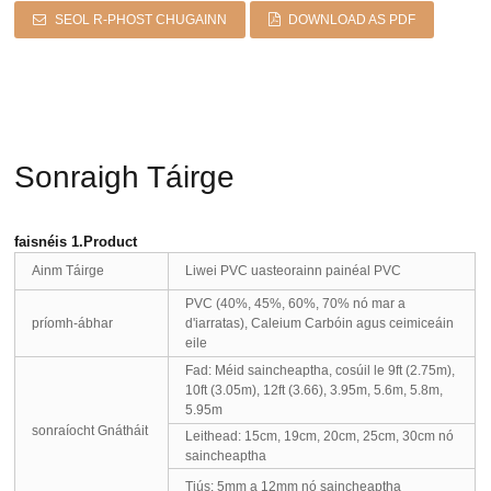
SEOL R-PHOST CHUGAINN
DOWNLOAD AS PDF
Sonraigh Táirge
faisnéis 1.Product
Ainm Táirge
Liwei PVC uasteorainn painéal PVC
PVC (40%, 45%, 60%, 70% nó mar a
príomh-ábhar
d'iarratas), Caleium Carbóin agus ceimiceáin
eile
Fad: Méid saincheaptha, cosúil le 9ft (2.75m),
10ft (3.05m), 12ft (3.66), 3.95m, 5.6m, 5.8m,
5.95m
sonraíocht Gnátháit
Leithead: 15cm, 19cm, 20cm, 25cm, 30cm nó
saincheaptha
Tiús: 5mm a 12mm nó saincheaptha