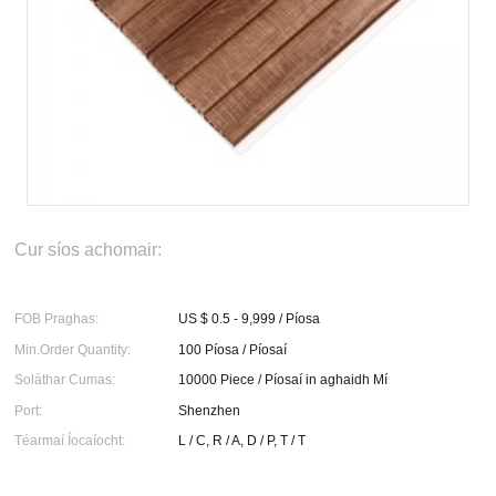
Cur síos achomair:
FOB Praghas:
US $ 0.5 - 9,999 / Píosa
Min.Order Quantity:
100 Píosa / Píosaí
Soláthar Cumas:
10000 Piece / Píosaí in aghaidh Mí
Port:
Shenzhen
Téarmaí Íocaíocht:
L / C, R / A, D / P, T / T