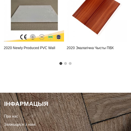
2020 Newly Produced PVC Wall
2020 Экалагічна Чысты ПВХ
Panel With Honeyco...
Панэлі На Рынку Азіі
ІНФАРМАЦЫЯ
Пра нас
Звяжыцеся з намі