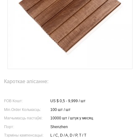
Кароткае апісанне:
FOB Кошт:
US $ 0,5 - 9,999 / шт
Min.Order Колькасць:
100 шт / шт
Магчымасць пастаўкі:
10000 шт / штук у месяц
Порт:
Shenzhen
Тэрміны кампенсацыі:
L / C, D / A, D / P, T / T