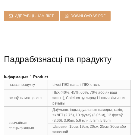
АДПРАВІЦЬ НАМ ЛІСТ
DOWNLOAD AS PDF
Падрабязнасці па прадукту
інфармацыя 1.Product
назва прадукту
Liwei ПВХ панэлі ПВХ столь
ПВХ (40%, 45%, 60%, 70% або як ваш
асноўны матэрыял
запыт), Caleium вуглярод і іншыя хімічныя
рэчывы,
Даўжыня: індывідуальныя памеры, такія,
як 9FT (2,75), 10 футаў (3,05 м), 12 футаў
(3,66), 3.95m, 5,6 млн, 5.8m, 5.95m
звычайная
Шырыня: 15см, 19см, 20см, 25см, 30см або
спецыфікацыя
заказной