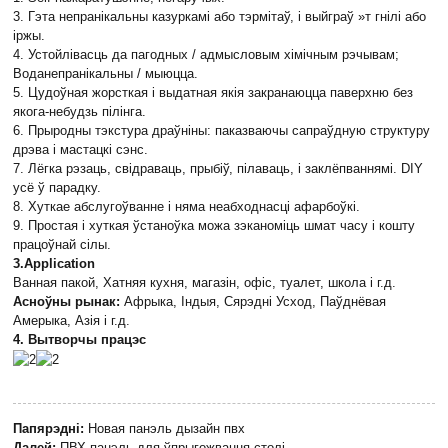
3. Гэта непранікальны казуркамі або тэрмітаў, і выйграў »т гнілі або
іржы.
4. Устойлівасць да пагодных / адмысловым хімічным рэчывам;
Воданепранікальны / мыюцца.
5. Цудоўная жорсткая і выдатная якія закранаюцца паверхню без
якога-небудзь пілінга.
6. Прыродны тэкстура драўніны: паказваючы сапраўдную структуру
дрэва і мастацкі сэнс.
7. Лёгка рэзаць, свідраваць, прыбіў, пілаваць, і заклёпваннямі. DIY
усё ў парадку.
8. Хуткае абслугоўванне і няма неабходнасці афарбоўкі.
9. Простая і хуткая ўстаноўка можа зэканоміць шмат часу і кошту
працоўнай сілы.
3.Application
Ванная пакой, Хатняя кухня, магазін, офіс, туалет, школа і г.д.
Асноўны рынак:
Афрыка, Індыя, Сярэдні Усход, Паўднёвая
Амерыка, Азія і г.д.
4. Вытворчы працэс
Папярэдні:
Новая панэль дызайн пвх
Далей:
ПВХ панэль для ўпрыгожвання столі