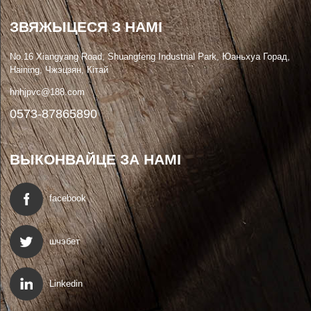
ЗВЯЖЫЦЕСЯ З НАМІ
No.16 Xiangyang Road, Shuangfeng Industrial Park, Юаньхуа Горад,
Haining, Чжэцзян, Кітай
hnhjpvc@188.com
0573-87865890
ВЫКОНВАЙЦЕ ЗА НАМІ
facebook
шчэбет
Linkedin