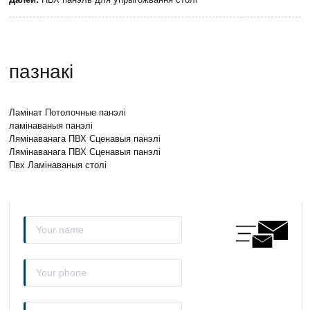
пазнакі
Ламінат Потолочные панэлі
ламінаваныя панэлі
Лямінаванага ПВХ Сценавыя панэлі
Лямінаванага ПВХ Сценавыя панэлі
Пвх Ламінаваныя столі