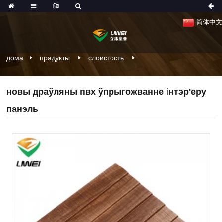
简体中文
дома
прадукты
слоистость
новы драўляны пвх ўпрыгожванне інтэр'еру
панэль