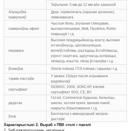
Таўшчыня: 5 мм да 12 мм або заказной
Апрацоўка
Друк, термопечать (гарачае цісненне),
паверхняў
лямінаванага
Чыстыя белы, агульнае глянцавае,
павярхоўны эфект
высокоглянцевая, Matt, Пробліск, Roller
пакрыццё і г.д.
Высокая прадукцыйнасць кошту, высокая
інтэнсіўнасць, цеплаізаляцыя,
перавага
вогнеўстойлівы, раз'ядаць ўстойлівасць,
узрост зацятага, адсутнасць аспірацыі,
лёгкасць ачысткі, лёгка ўстаноўка і г.д.
ўпакоўка
Shirnk-плёнка / ПЭ плёнка / скрынка і г.д.
У межах 15days пасля атрымання
тэрмін пастаўкі
радовішчаў
ISO9001: 2008, SONCAP, Intertek
сертыфікат
сертыфікат SGS, CE, BV
Гатэлі, Commerical будынак, бальніцы,
дадатак
школы, хатняя кухня, ванная пакой,
накрыты ўпрыгожванне і г.д.
Бясплатна з міжнароднай экспрэс-
ўзор
дастаўкі
Характарыстыкі 2. Выраб з ПВХ столі і панэлі
1. Self-пажаратушэнне, негаручых.