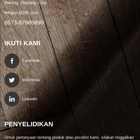
Haining, Zhejiang, Cina
hnhjpvc@188.com
0573-87865890
IKUTI KAMI
Facebook
Indonesia
Linkedin
PENYELIDIKAN
Untuk pertanyaan tentang produk atau pricelist kami, silakan tinggalkan