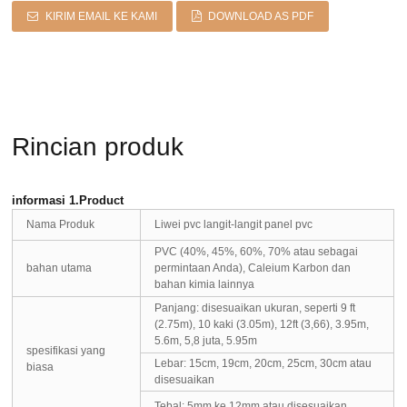
KIRIM EMAIL KE KAMI
DOWNLOAD AS PDF
Rincian produk
informasi 1.Product
Nama Produk
Liwei pvc langit-langit panel pvc
PVC (40%, 45%, 60%, 70% atau sebagai
bahan utama
permintaan Anda), Caleium Karbon dan
bahan kimia lainnya
Panjang: disesuaikan ukuran, seperti 9 ft
(2.75m), 10 kaki (3.05m), 12ft (3,66), 3.95m,
5.6m, 5,8 juta, 5.95m
spesifikasi yang
Lebar: 15cm, 19cm, 20cm, 25cm, 30cm atau
biasa
disesuaikan
Tebal: 5mm ke 12mm atau disesuaikan