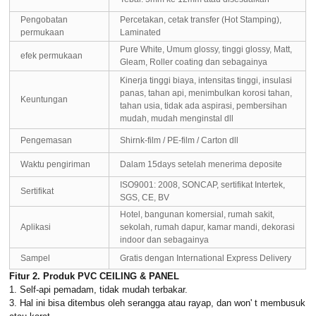
Pengobatan
Percetakan, cetak transfer (Hot Stamping),
permukaan
Laminated
Pure White, Umum glossy, tinggi glossy, Matt,
efek permukaan
Gleam, Roller coating dan sebagainya
Kinerja tinggi biaya, intensitas tinggi, insulasi
panas, tahan api, menimbulkan korosi tahan,
Keuntungan
tahan usia, tidak ada aspirasi, pembersihan
mudah, mudah menginstal dll
Pengemasan
Shirnk-film / PE-film / Carton dll
Waktu pengiriman
Dalam 15days setelah menerima deposite
ISO9001: 2008, SONCAP, sertifikat Intertek,
Sertifikat
SGS, CE, BV
Hotel, bangunan komersial, rumah sakit,
Aplikasi
sekolah, rumah dapur, kamar mandi, dekorasi
indoor dan sebagainya
Sampel
Gratis dengan International Express Delivery
Fitur 2. Produk PVC CEILING & PANEL
1. Self-api pemadam, tidak mudah terbakar.
3. Hal ini bisa ditembus oleh serangga atau rayap, dan won' t membusuk