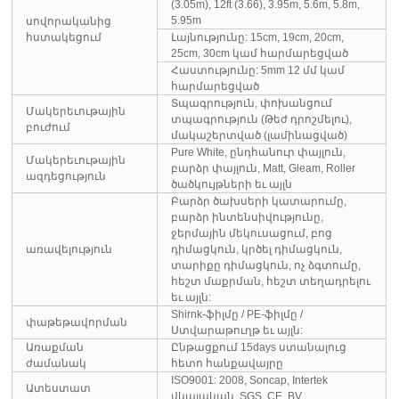
(3.05m), 12ft (3.66), 3.95m, 5.6m, 5.8m,
5.95m
սովորականից
հստակեցում
Լայնությունը: 15cm, 19cm, 20cm,
25cm, 30cm կամ հարմարեցված
Հաստությունը: 5mm 12 մմ կամ
հարմարեցված
Տպագրություն, փոխանցում
Մակերեւութային
տպագրություն (Թեժ դրոշմելու),
բուժում
մակաշերտված (լամինացված)
Pure White, ընդհանուր փայլուն,
Մակերեւութային
բարձր փայլուն, Matt, Gleam, Roller
ազդեցություն
ծածկույթների եւ այլն
Բարձր ծախսերի կատարումը,
բարձր ինտենսիվությունը,
ջերմային մեկուսացում, բոց
առավելություն
դիմացկուն, կրծել դիմացկուն,
տարիքը դիմացկուն, ոչ ձգտումը,
հեշտ մաքրման, հեշտ տեղադրելու
եւ այլն:
Shirnk-ֆիլմը / PE-ֆիլմը /
փաթեթավորման
Ստվարաթուղթ եւ այլն:
Առաքման
Ընթացքում 15days ստանալուց
ժամանակ
հետո հանքավայրը
ISO9001: 2008, Soncap, Intertek
Ատեստատ
վկայական, SGS, CE, BV