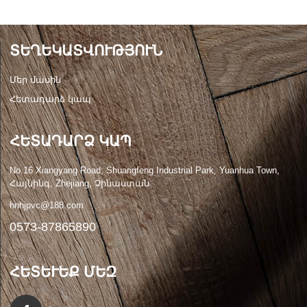
ՏԵՂԵԿԱՏՎՈՒԹՅՈՒՆ
Մեր մասին
Հետադարձ կապ
ՀԵՏԱԴԱՐՁ ԿԱՊ
No.16 Xiangyang Road, Shuangfeng Industrial Park, Yuanhua Town,
Հայնինգ, Zhejiang, Չինաստան
hnhjpvc@188.com
0573-87865890
ՀԵՏԵՒԵՔ ՄԵԶ