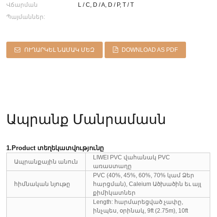
Վճարման
L / C, D / A, D / P, T / T
Պայմաններ:
ՈՒՂԱՐԿԵԼ ՆԱՄԱԿ ՄԵԶ
DOWNLOAD AS PDF
Ապրանք Մանրամասն
1.Product տեղեկատվությունը
LIWEI PVC վահանակ PVC
Ապրանքային անուն
առաստաղը
PVC (40%, 45%, 60%, 70% կամ Ձեր
հիմնական նյութը
հարցման), Caleium Ածխածին եւ այլ
քիմիկատներ
Length: հարմարեցված չափը,
ինչպես, օրինակ, 9ft (2.75m), 10ft