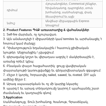
Հյուրանոցներ, Commerical շենքեր,
հիվանդանոց, դպրոցներ, տուն
դիմում
խոհանոց, սանհանգույց, փակ
ձեւավորում եւ այլն
Անվճար միջազգային Express
նմուշ
Առաքում
2. Product Features ՊՎՔ առաստաղից & վահանակներ
1. Self-fire մարման, ոչ դյուրավառ.
3. Այն անմատչելի է միջատների կամ termites եւ արժանացել 't
հոտում կամ ժանգը:
4. Դիմադրություն եղանակային / հատուկ քիմիական
նյութեր. Անջրանցիկ / լվացվում:
5. գերազանց կոշտ եւ վերադաս ազդել է մակերեսային է,
առանց որեւէ կլեպ:
6. Բնական փայտ հացահատիկ: ցույց վավերական
փայտանյութի կառուցվածքը եւ գեղարվեստական ​​զգացում.
7. Հեշտ է կտրել, հորատվել nailed, sawed, եւ riveted. DIY այն
ամենը ճիշտ է:
8. Արագ սպասարկման եւ ոչ մի կարիք նկարել:
9. պարզ է եւ արագ տեղադրումը կարող է պահպանել շատ
ժամանակ եւ կադրային գնով:
3.Application
Սանհանգույց, Տուն խոհանոց, Խանութ, Գրասենյակ,