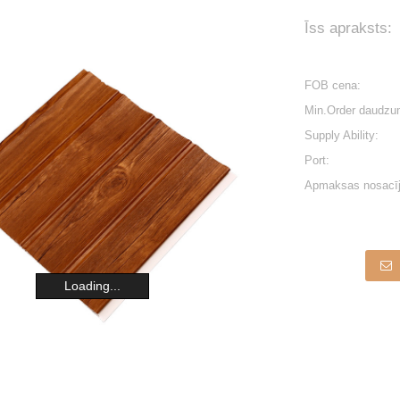
Īss apraksts:
FOB cena:
Min.Order daudzu
Supply Ability:
Port:
Apmaksas nosacīj
Loading...