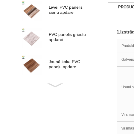
Liwei PVC panelis
PRODUC
sienu apdare
1.Izstrā
PVC panelis griestu
apdarei
Produk
Galvena
Jaunā koka PVC
paneļu apdare
Usual s
Jaunā dizaina PVC
panelis
Virsmas
PVC PANELIS
virsmas