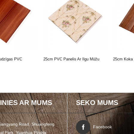
audzīgas PVC
25cm PVC Panelis Ar Ilgu Mūžu
25cm Koka 
Tirgū
Mājas Decora ...
Jumta
INIES AR MUMS
SEKO MUMS
Xiangyang Road, Shuangfeng
Facebook
ial Park, Yuanhua Pilsēta,