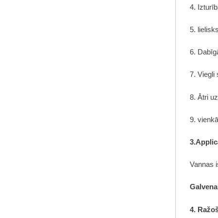
4. Izturī
5. lielis
6. Dabīg
7. Viegli
8. Ātri 
9. vienk
3.Applic
Vannas is
Galvenai
4. Ražo