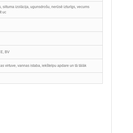
, siltuma izolācija, ugunsdrošu, nerūsē izturīgs, vecums
īt uc
CE, BV
as virtuve, vannas istaba, iekštelpu apdare un tā tālāk