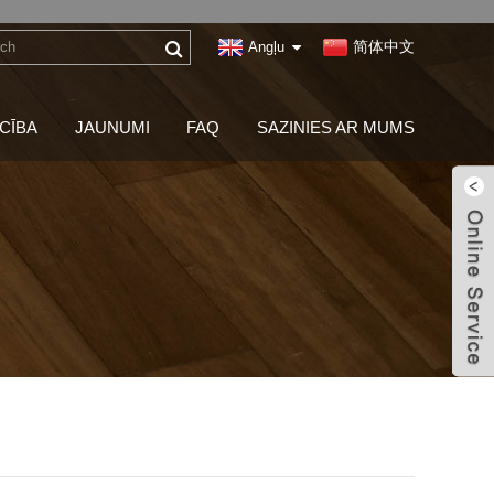
简体中文
Angļu
CĪBA
JAUNUMI
FAQ
SAZINIES AR MUMS