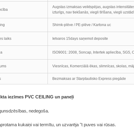
Augstas izmaksas veiktspējas, augstas intensitātes
ocība
izturīgs, nav tiekšanās, viegli tīrīšana, viegli uzstād
ing
Shirnk-plēve / PE-plēve / Kartona uc
s laiks
Ietvaros 15days saņemot deposite
ba
ISO9001: 2008, Soncap, Intertek apliecība, SGS, 
gums
Viesnīcas, Komerciālā ēkas, slimnīcas, skolas, māj
s
Bezmaksas ar Starptautisko Express piegāde
ukta iezīmes PVC CEILING un paneļi
ugunsdzēsības, nedegoša.
aprotama kukaiņi vai termītu, un uzvarēja "t puves vai rūsas.