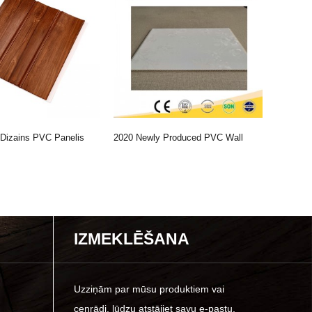
Dizains PVC Panelis
2020 Newly Produced PVC Wall
PVC Sien
Panel With Honeyco...
IZMEKLĒŠANA
Uzziņām par mūsu produktiem vai
cenrādi, lūdzu atstājiet savu e-pastu,