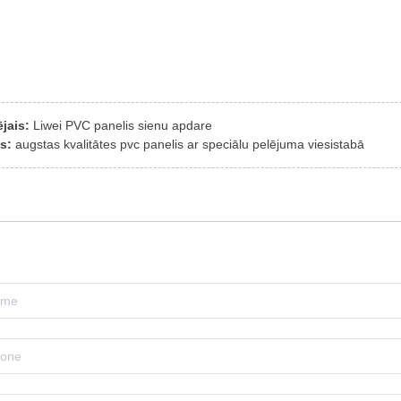
ējais:
Liwei PVC panelis sienu apdare
is:
augstas kvalitātes pvc panelis ar speciālu pelējuma viesistabā