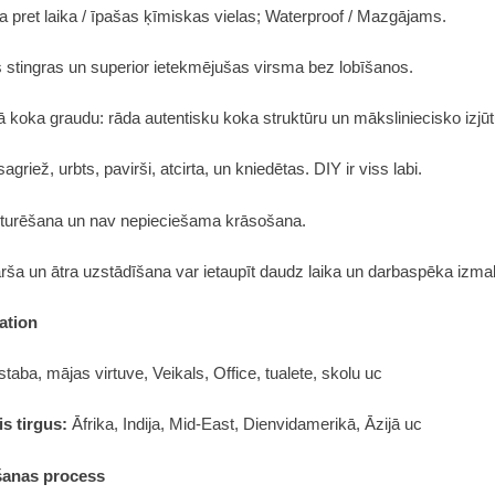
ba pret laika / īpašas ķīmiskas vielas; Waterproof / Mazgājams.
ks stingras un superior ietekmējušas virsma bez lobīšanos.
ā koka graudu: rāda autentisku koka struktūru un māksliniecisko izjūt
 sagriež, urbts, pavirši, atcirta, un kniedētas. DIY ir viss labi.
uzturēšana un nav nepieciešama krāsošana.
ārša un ātra uzstādīšana var ietaupīt daudz laika un darbaspēka izm
ation
taba, mājas virtuve, Veikals, Office, tualete, skolu uc
s tirgus:
Āfrika, Indija, Mid-East, Dienvidamerikā, Āzijā uc
šanas process