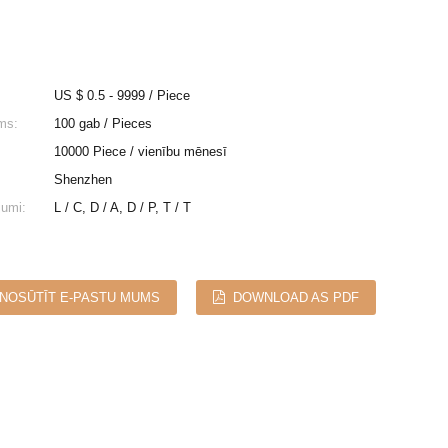
US $ 0.5 - 9999 / Piece
ms:
100 gab / Pieces
10000 Piece / vienību mēnesī
Shenzhen
umi:
L / C, D / A, D / P, T / T
NOSŪTĪT E-PASTU MUMS
DOWNLOAD AS PDF