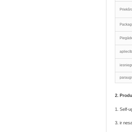
Priekšr
elastīga PVC panelis
Packag
Labākais
Piegāde
pārdošanas PVC
panelis
apliecī
iesnie
paraug
2. Prod
1. Self-
3. ir nes