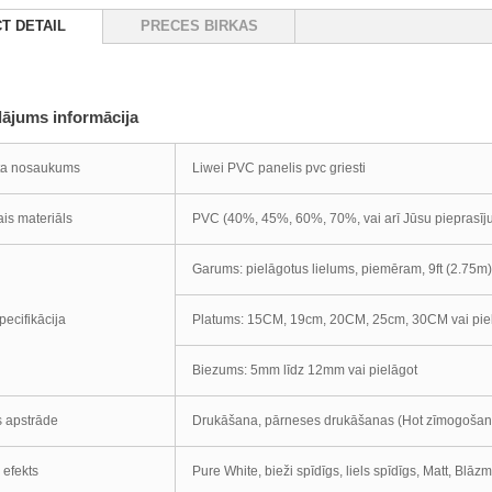
T DETAIL
PRECES BIRKAS
dājums informācija
ta nosaukums
Liwei PVC panelis pvc griesti
is materiāls
PVC (40%, 45%, 60%, 70%, vai arī Jūsu pieprasīju
Garums: pielāgotus lielums, piemēram, 9ft (2.75m),
pecifikācija
Platums: 15CM, 19cm, 20CM, 25cm, 30CM vai pie
Biezums: 5mm līdz 12mm vai pielāgot
 apstrāde
Drukāšana, pārneses drukāšanas (Hot zīmogošan
 efekts
Pure White, bieži spīdīgs, liels spīdīgs, Matt, Blāz