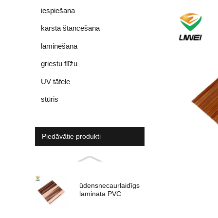
iespiešana
karstā štancēšana
laminēšana
griestu flīžu
UV tāfele
stūris
Piedāvātie produkti
ūdensnecaurlaidīgs
lamināta PVC
panelis iekštelpu
apdare