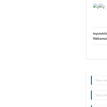
Iepriekš
Nākama