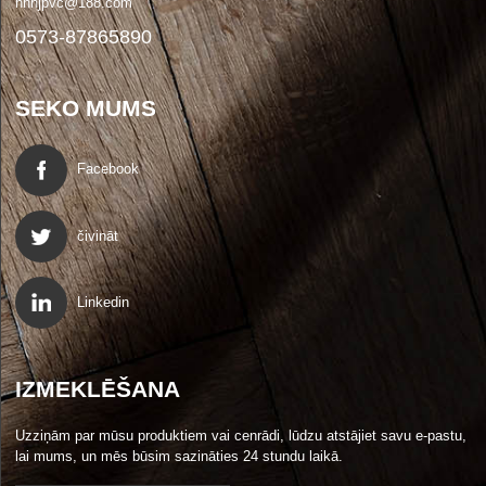
hnhjpvc@188.com
0573-87865890
SEKO MUMS
Facebook
čivināt
Linkedin
IZMEKLĒŠANA
Uzziņām par mūsu produktiem vai cenrādi, lūdzu atstājiet savu e-pastu,
lai mums, un mēs būsim sazināties 24 stundu laikā.