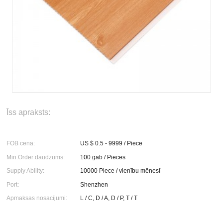
Īss apraksts:
FOB cena:
US $ 0.5 - 9999 / Piece
Min.Order daudzums:
100 gab / Pieces
Supply Ability:
10000 Piece / vienību mēnesī
Port:
Shenzhen
Apmaksas nosacījumi:
L / C, D / A, D / P, T / T