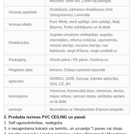
Biezums: 5mm līdz 12mm vai pielāgot
Drukāšana, pārneses drukāšanas (Hot
Virsmas apstrāde
zīmogošanas), Lamināta
Pure White, bieži spīdīgs, liels spīdīgs, Matt,
virsmas efekts
Blāzma, Roller pārklājumu un tā tālāk
Augstas izmaksas veiktspējas, augstas
intensitātes, siltuma izolācija, ugunsdrošu,
Priekšrocība
nerūsē izturīgs, vecums izturīgs, nav
tiekšanās, viegli tīrīšana, viegli uzstādīt uc
Packaging
Shirnk-plēve / PE-plēve / Kartona uc
Piegādes laiks
Ietvaros 15days saņemot deposite
ISO9001: 2008, Soncap, Intertek apliecība,
apliecība
SGS, CE, BV
Viesnīcas, Komerciālā ēkas, slimnīcas, skolas,
iesniegums
mājas virtuve, vannas istaba, iekštelpu apdare
un tā tālāk
paraugs
Bezmaksas ar Starptautisko Express piegāde
2. Produkta iezīmes PVC CEILING un paneļi
1. Self-ugunsdzēsības, nedegoša.
3. ir nesaprotama kukaiņi vai termītu, un uzvarēja "t puves vai rūsas.