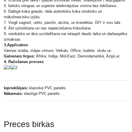
4. Izturība pret laika / īpašas ķīmiskas vielas; Waterproof / Mazgājams.
5. lielisks stingras un superior ietekmējušas virsma bez lobīšanos.
6. Dabīgā koka graudu: rāda autentisku koka struktūru un
māksliniecisko izjūtu.
7. Viegli sagriež, urbts, pavirši, atcirta, un kniedētas. DIY ir viss labi.
8. Ātri uzturēšana un nav nepieciešama krāsošana.
9. vienkārša un ātra uzstādīšana var ietaupīt daudz laika un darbaspēka
izmaksas.
3.Application
Vannas istaba, mājas virtuve, Veikals, Office, tualete, skolu uc
Galvenais tirgus:
Āfrika, Indija, Mid-East, Dienvidamerikā, Āzijā uc
4. Ražošanas process
Iepriekšējais:
klasiskā PVC panelis
Nākamais:
elastīga PVC panelis
Preces birkas