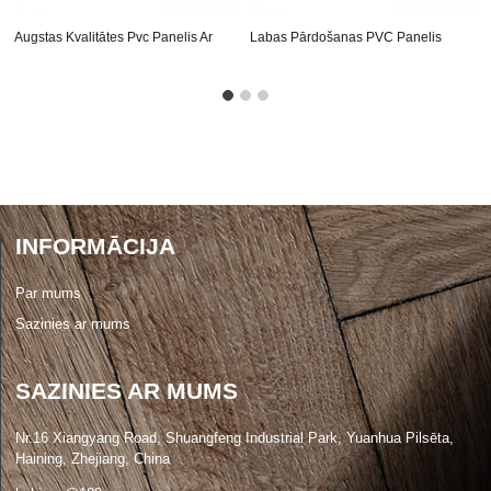
Augstas Kvalitātes Pvc Panelis Ar
Labas Pārdošanas PVC Panelis
Speciālu Pelējuma L ...
Pielāgot Dizainu Un Pro ...
INFORMĀCIJA
Par mums
Sazinies ar mums
SAZINIES AR MUMS
Nr.16 Xiangyang Road, Shuangfeng Industrial Park, Yuanhua Pilsēta,
Haining, Zhejiang, China