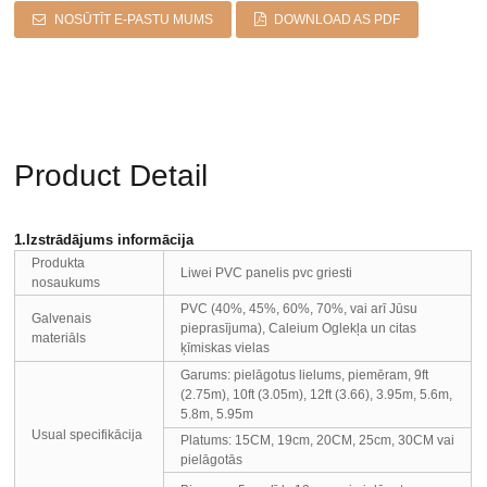
NOSŪTĪT E-PASTU MUMS
DOWNLOAD AS PDF
Product Detail
1.Izstrādājums informācija
Produkta
Liwei PVC panelis pvc griesti
nosaukums
PVC (40%, 45%, 60%, 70%, vai arī Jūsu
Galvenais
pieprasījuma), Caleium Oglekļa un citas
materiāls
ķīmiskas vielas
Garums: pielāgotus lielums, piemēram, 9ft
(2.75m), 10ft (3.05m), 12ft (3.66), 3.95m, 5.6m,
5.8m, 5.95m
Usual specifikācija
Platums: 15CM, 19cm, 20CM, 25cm, 30CM vai
pielāgotās