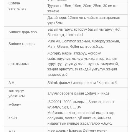
Өзгөчө
Туурасы: 15см, 19см, 20см, 25см, 30 см же
өзгөчөлүгү
жекече
Дизайнери: 12mm же ылайыкташтырылган
үчүн 5мм
Басып чыгаруу, которуу басып чыгаруу (Hot
Surface дарылоо
Stamping), Laminated
Pure Ак, Common жаркын, Жогорку жаркын,
Surface таасири
Мэтт, Gleam, Roller каптоо ж.б.у.с.
Жогорку наркы аткаруу, жогорку
сыйымдуулук, жылуулук изолятор, жалын
артыкчылык
туруктуу, туруктуу зыян, курагы, чыдамкай,
жеңил орнотуп, эч кандай умтулуу, жеңил
тазалоо ж.б.
А.Н.
Shirnk-фильм / ишкер-фильм / Картон ж.б.
жеткирүү
алуучу deposite кийин 15days ичинде
убактысы
ISO9001: 2008-жылдын, Soncap, Intertek
күбөлүк
күбөлүк, Sgs, CE, BV
Мейманканалар, commerical имараттар,
арыз
оорукана, мектеп, үй ашкана, комната,
имараттын ичинде жасалгалоо ж.б.у.с.
үлгү
Free аралык Express Delivery менен