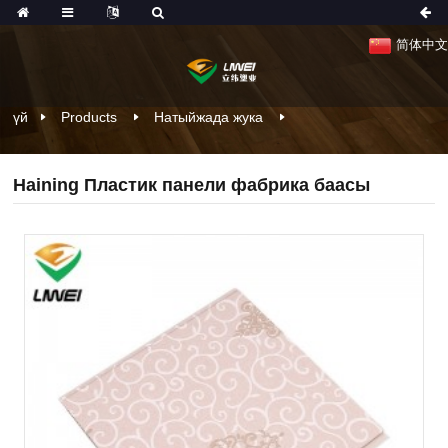
简体中文
үй
Products
Натыйжада жука
Haining Пластик панели фабрика баасы