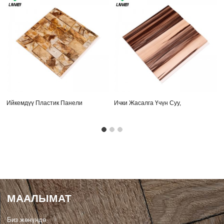
Ийкемдүү Пластик Панели
Ички Жасалга Үчүн Суу,
Ламинаттарды Жана Пластик
Панели ...
МААЛЫМАТ
Биз жөнүндө