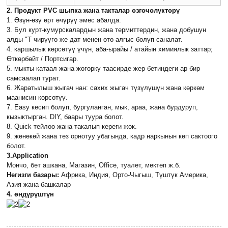
2. Продукт PVC шыпка жана такталар өзгөчөлүктөрү
1. Өзүн-өзү өрт өчүрүү эмес абалда.
3. Бул курт-кумурскалардын жана термиттердин, жана добушун
алды "Т чирүүгө же дат менен өтө алгыс болуп саналат.
4. каршылык көрсөтүү үчүн, аба-ырайы / атайын химиялык заттар;
Өткөрбөйт / Портсигар.
5. мыкты катаал жана жогорку таасирде жер бетиндеги ар бир
самсаалап турат.
6. Жаратылыш жыгач нан: сахих жыгач түзүлүшүн жана көркөм
маанисин көрсөтүү.
7. Easy кесип болуп, бургуланган, мык, араа, жана бурдуруп,
кызыктырган. DIY, баары туура болот.
8. Quick тейлөө жана такалып кереги жок.
9. жөнөкөй жана тез орнотуу убагында, кадр наркынын көп сактоого
болот.
3.Application
Мончо, бет ашкана, Магазин, Office, туалет, мектеп ж.б.
Негизги базары:
Африка, Индия, Орто-Чыгыш, Түштүк Америка,
Азия жана башкалар
4. өндүрүштүн