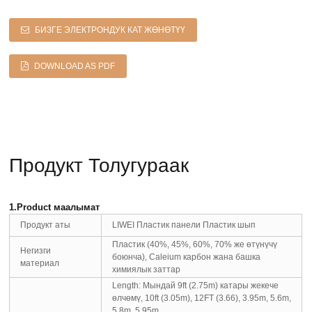
БИЗГЕ ЭЛЕКТРОНДУК КАТ ЖӨНӨТҮҮ
DOWNLOAD AS PDF
Продукт Толугураак
1.Product маалымат
Продукт аты
LIWEI Пластик панели Пластик шып
Пластик (40%, 45%, 60%, 70% же өтүнүчү
Негизги
боюнча), Caleium карбон жана башка
материал
химиялык заттар
Length: Мындай 9ft (2.75m) катары жекече
өлчөмү, 10ft (3.05m), 12FT (3.66), 3.95m, 5.6m,
5.8m, 5.95m