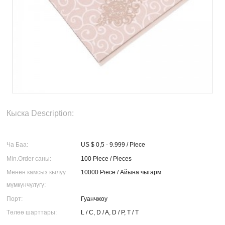
Кыска Description:
Ча Баа:
US $ 0,5 - 9.999 / Piece
Min.Order саны:
100 Piece / Pieces
Менен камсыз кылуу
10000 Piece / Айына чыгарм
мүмкүнчүлүгү:
Порт:
Гуанчжоу
Төлөө шарттары:
L / C, D / A, D / P, T / T