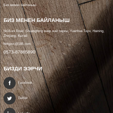
Биз менен байланыш
БИЗ МЕНЕН БАЙЛАНЫШ
№16-из Road, Shuangfeng өнөр жай паркы, Yuanhua Таун, Haining,
Zhejiang, Кытай
hnhjpvc@188.com
0573-87865890
БИЗДИ ЭЭРЧИ
Facebook
Twitter